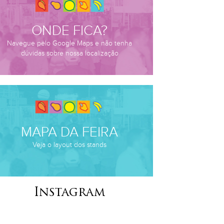
ONDE FICA?
Navegue pelo Google Maps e não tenha
dúvidas sobre nossa localização
MAPA DA FEIRA
Veja o layout dos stands
Instagram