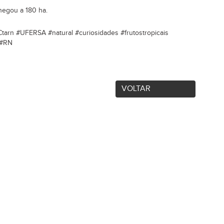
hegou a 180 ha.
tarn #UFERSA #natural #curiosidades #frutostropicais
 #RN
VOLTAR