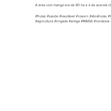
A área com manga era de 80 ha e a de acerola c
#frutas #saúde #saudável #coexrn #abrafrutas #C
#agricultura #irrigada #antiga #MAISA #nordeste