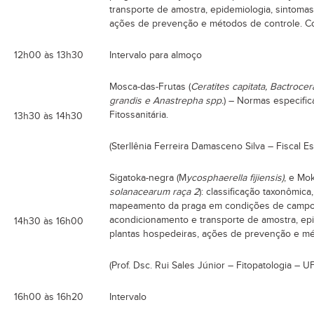
transporte de amostra, epidemiologia, sintomas,
ações de prevenção e métodos de controle. C
12h00 às 13h30
Intervalo para almoço
Mosca-das-Frutas (
Ceratites capitata, Bactroce
grandis e Anastrepha spp.
) – Normas especific
Fitossanitária.
13h30 às 14h30
(Sterllênia Ferreira Damasceno Silva – Fiscal 
Sigatoka-negra (M
ycosphaerella fijiensis)
, e Mo
solanacearum raça 2
): classificação taxonômic
mapeamento da praga em condições de campo, i
acondicionamento e transporte de amostra, epid
14h30 às 16h00
plantas hospedeiras, ações de prevenção e mé
(Prof. Dsc. Rui Sales Júnior – Fitopatologia – 
16h00 às 16h20
Intervalo