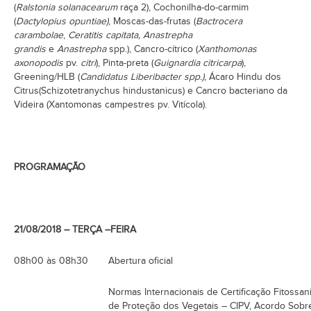
(
Ralstonia solanacearum
raça 2), Cochonilha-do-carmim
(
Dactylopius opuntiae)
, Moscas-das-frutas (
Bactrocera
carambolae
,
Ceratitis capitata, Anastrepha
grandis
e
Anastrepha
spp.), Cancro-cítrico (
Xanthomonas
axonopodis
pv.
citri
), Pinta-preta (
Guignardia citricarpa
),
Greening/HLB (
Candidatus Liberibacter spp.)
, Ácaro Hindu dos
Citrus(Schizotetranychus hindustanicus) e Cancro bacteriano da
Videira (Xantomonas campestres pv. Vitícola).
PROGRAMAÇÃO
21/08/2018 – TERÇA –FEIRA
08h00 às 08h30
Abertura oficial
Normas Internacionais de Certificação Fitossan
de Proteção dos Vegetais – CIPV, Acordo Sobr