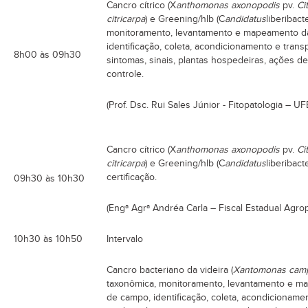
Cancro cítrico (X
anthomonas axonopodis
pv.
Cit
citricarpa
) e Greening/hlb (C
andidatus
liberibact
monitoramento, levantamento e mapeamento d
identificação, coleta, acondicionamento e trans
8h00 às 09h30
sintomas, sinais, plantas hospedeiras, ações 
controle.
(Prof. Dsc. Rui Sales Júnior - Fitopatologia – U
Cancro cítrico (X
anthomonas axonopodis
pv.
Cit
citricarpa
) e Greening/hlb (C
andidatus
liberibact
certificação.
09h30 às 10h30
(Engª Agrª Andréa Carla – Fiscal Estadual Agro
10h30 às 10h50
Intervalo
Cancro bacteriano da videira (
Xantomonas campe
taxonômica, monitoramento, levantamento e m
de campo, identificação, coleta, acondicioname