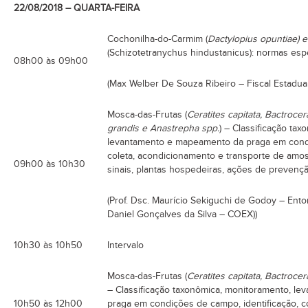
22/08/2018 – QUARTA-FEIRA
Cochonilha-do-Carmim (
Dactylopius opuntiae) e
(Schizotetranychus hindustanicus): normas espec
08h00 às 09h00
(Max Welber De Souza Ribeiro – Fiscal Estadua
Mosca-das-Frutas (
Ceratites capitata, Bactroc
grandis e Anastrepha spp.
) – Classificação ta
levantamento e mapeamento da praga em condi
coleta, acondicionamento e transporte de amost
09h00 às 10h30
sinais, plantas hospedeiras, ações de prevenç
(Prof. Dsc. Maurício Sekiguchi de Godoy – En
Daniel Gonçalves da Silva – COEX))
10h30 às 10h50
Intervalo
Mosca-das-Frutas (
Ceratites capitata, Bactroce
– Classificação taxonômica, monitoramento, l
10h50 às 12h00
praga em condições de campo, identificação, c