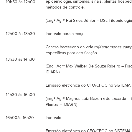
epidemiologia, sintomas, sinais, plantas hospe
10h50 às 12h00
métodos de controle.
(Engº Agrº Rui Sales Júnior – DSc Fitopatolog
12h00 às 13h30
Intervalo para almoço
Cancro bacteriano da videira
(Xantomonas campes
específicas para certificação.
13h30 às 14h30
(Engº Agrº Max Welber De Souza Ribeiro – Fisc
IDIARN)
Emissão eletrônica do CFO/CFOC no SISTEMA
14h30 às 16h00
(Engº Agrº Magnos Luiz Bezerra de Lacerda – 
Plantas – IDIARN)
16h00às 16h20
Intervalo
Emissão eletrônica do CFO/CFOC no SISTEMA