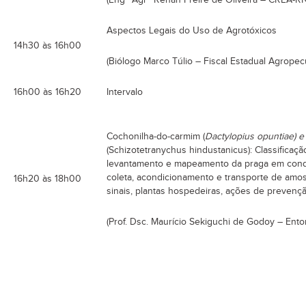
(Engº Agrº Renan Freire de Oliveira – CREA-RN
Aspectos Legais do Uso de Agrotóxicos
14h30 às 16h00
(Biólogo Marco Túlio – Fiscal Estadual Agropec
16h00 às 16h20
Intervalo
Cochonilha-do-carmim (
Dactylopius opuntiae) e
(Schizotetranychus hindustanicus): Classificaç
levantamento e mapeamento da praga em condi
coleta, acondicionamento e transporte de amost
16h20 às 18h00
sinais, plantas hospedeiras, ações de prevenç
(Prof. Dsc. Maurício Sekiguchi de Godoy – Ent