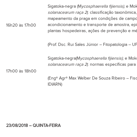
Sigatoka-negra (M
ycosphaerella fijiensis)
, e Mo
solanacearum raça 2
): classificação taxonômic
mapeamento da praga em condições de campo, i
acondicionamento e transporte de amostra, epid
16h20 às 17h00
plantas hospedeiras, ações de prevenção e mé
(Prof. Dsc. Rui Sales Júnior – Fitopatologia – 
Sigatoka-negra(M
ycosphaerella fijiensis)
, e Mok
solanacearum raça 2
): normas específicas para 
17h00 às 18h00
(Engº Agrº Max Welber De Souza Ribeiro – Fisc
IDIARN)
23/08/2018 – QUINTA-FEIRA