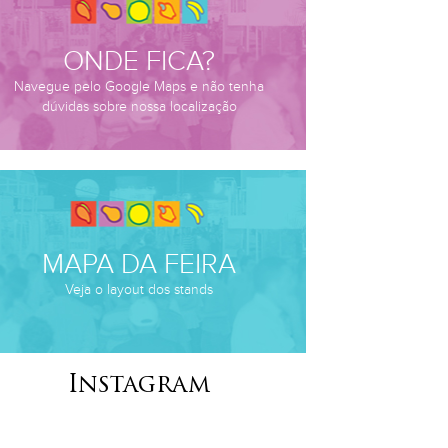
ONDE FICA?
Navegue pelo Google Maps e não tenha
dúvidas sobre nossa localização
MAPA DA FEIRA
Veja o layout dos stands
Instagram